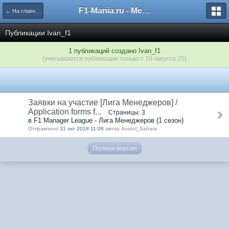
F1-Mania.ru - Международный чемпионат по симрейсингу
← На главную
Публикации Ivan_f1
1 публикаций создано Ivan_f1
(учитываются публикации только с 10-августа 25)
Заявки на участие [Лига Менеджеров] /
Application forms f...
Страницы: 3
в F1 Manager League - Лига Менеджеров (1 сезон)
Отправлено
31 окт 2018 11:08
автор Anatol_Sahara
Полная версия