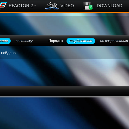
RFACTOR 2
VIDEO
DOWNLOAD
Порядок
ения
заголовку
по убыванию
по возрастанию
 найдено.