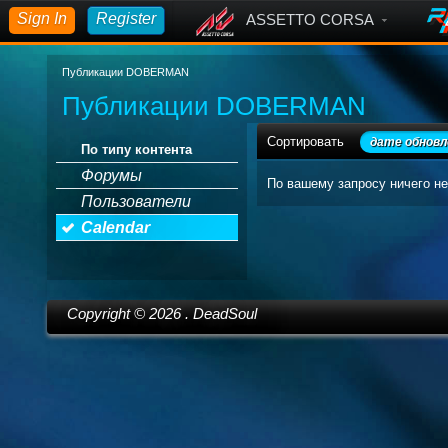
Sign In
Register
ASSETTO CORSA
Публикации DOBERMAN
Публикации DOBERMAN
Сортировать
дате обновл
По типу контента
Форумы
По вашему запросу ничего не
Пользователи
Calendar
Copyright ©
2026
. DeadSoul