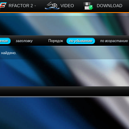
RFACTOR 2
VIDEO
DOWNLOAD
Порядок
ения
заголовку
по убыванию
по возрастанию
 найдено.