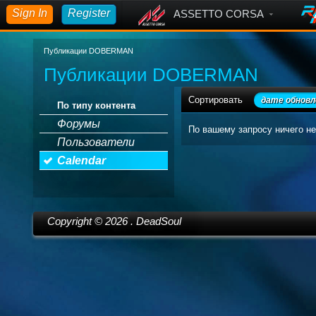
Sign In
Register
ASSETTO CORSA
Публикации DOBERMAN
Публикации DOBERMAN
Сортировать
дате обновл
По типу контента
Форумы
По вашему запросу ничего не
Пользователи
Calendar
Copyright ©
2026
. DeadSoul