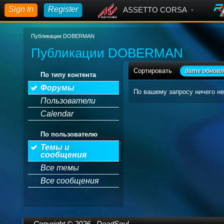
Sign In
Register
ASSETTO CORSA
Публикации DOBERMAN
Публикации DOBERMAN
Сортировать
дате обновл
По типу контента
Форумы
По вашему запросу ничего не
Пользователи
Calendar
По пользователю
Темы и
сообщения
Все темы
Все сообщения