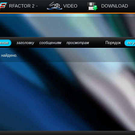
RFACTOR 2
VIDEO
DOWNLOAD
Порядок
ения
заголовку
сообщениям
просмотрам
по 
 найдено.