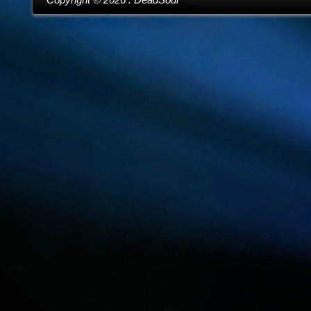
Copyright ©
2026
. DeadSoul