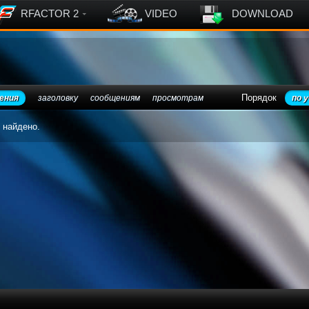
RFACTOR 2
VIDEO
DOWNLOAD
Порядок
ения
заголовку
сообщениям
просмотрам
по 
 найдено.