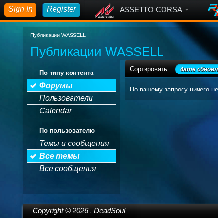
Sign In
Register
ASSETTO CORSA
Публикации WASSELL
Публикации WASSELL
Сортировать
дате обновл
По типу контента
Форумы
По вашему запросу ничего не
Пользователи
Calendar
По пользователю
Темы и сообщения
Все темы
Все сообщения
Copyright ©
2026
. DeadSoul