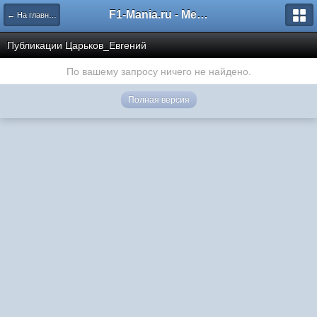
F1-Mania.ru - Международный чемпионат по симрейсингу
← На главную
Публикации Царьков_Евгений
По вашему запросу ничего не найдено.
Полная версия