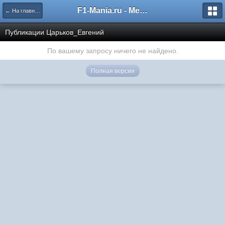
F1-Mania.ru - Международный чемпионат по симрейсингу
← На главную
Публикации Царьков_Евгений
По вашему запросу ничего не найдено.
Полная версия