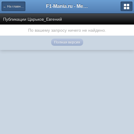
F1-Mania.ru - Международный чемпионат по симрейсингу
← На главную
Публикации Царьков_Евгений
По вашему запросу ничего не найдено.
Полная версия