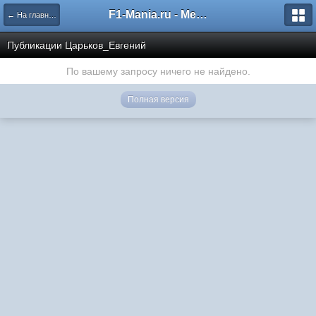
F1-Mania.ru - Международный чемпионат по симрейсингу
← На главную
Публикации Царьков_Евгений
По вашему запросу ничего не найдено.
Полная версия