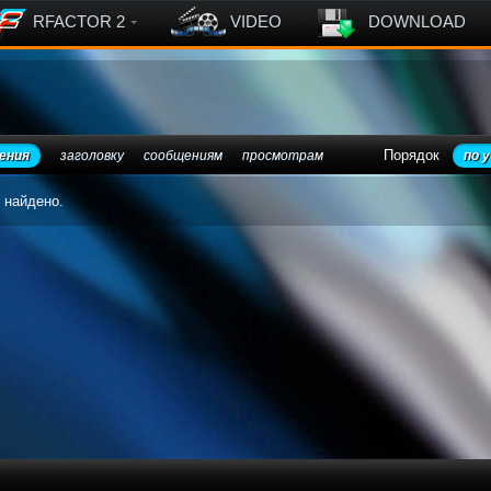
RFACTOR 2
VIDEO
DOWNLOAD
Порядок
ения
заголовку
сообщениям
просмотрам
по 
 найдено.