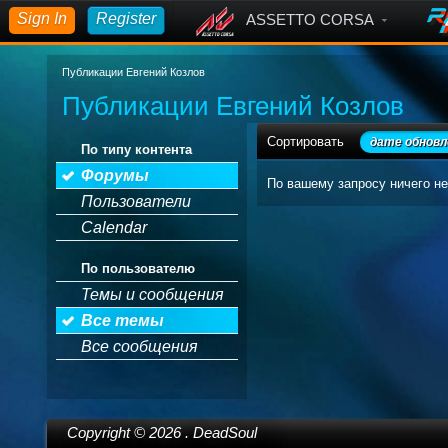
Sign In
Register
ASSETTO CORSA
Публикации Евгений Козлов
Публикации Евгений Козлов
Сортировать
дате обновл
По типу контента
Форумы
По вашему запросу ничего не
Пользователи
Calendar
По пользователю
Темы и сообщения
Все темы
Все сообщения
Copyright ©
2026
. DeadSoul