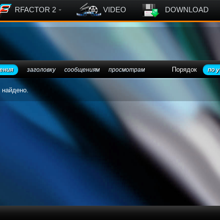
RFACTOR 2
VIDEO
DOWNLOAD
Порядок
ения
заголовку
сообщениям
просмотрам
по 
 найдено.