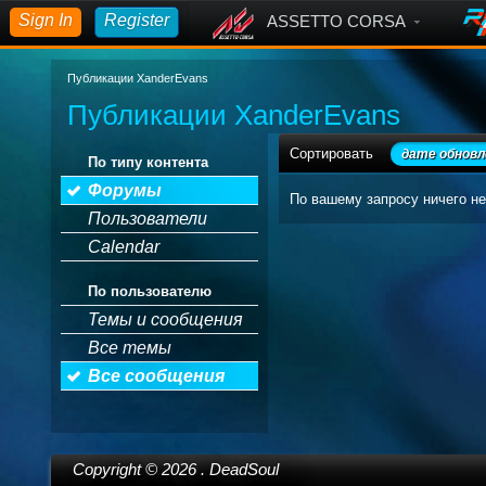
Sign In
Register
ASSETTO CORSA
Публикации XanderEvans
Публикации XanderEvans
Сортировать
дате обновл
По типу контента
Форумы
По вашему запросу ничего не
Пользователи
Calendar
По пользователю
Темы и сообщения
Все темы
Все сообщения
Copyright ©
2026
. DeadSoul