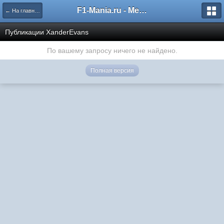
F1-Mania.ru - Международный чемпионат по симрейсингу
← На главную
Публикации XanderEvans
По вашему запросу ничего не найдено.
Полная версия