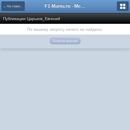
F1-Mania.ru - Международный чемпионат по симрейсингу
← На главную
Публикации Царьков_Евгений
По вашему запросу ничего не найдено.
Полная версия