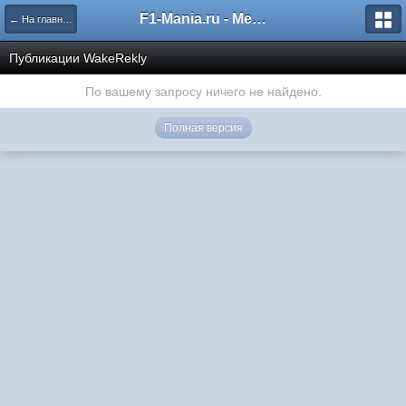
F1-Mania.ru - Международный чемпионат по симрейсингу
← На главную
Публикации WakeRekly
По вашему запросу ничего не найдено.
Полная версия