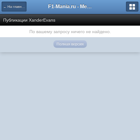
F1-Mania.ru - Международный чемпионат по симрейсингу
← На главную
Публикации XanderEvans
По вашему запросу ничего не найдено.
Полная версия