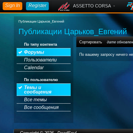
Sign In
Register
ASSETTO CORSA
Публикации Царьков_Евгений
Публикации Царьков_Евгений
Сортировать
дате обновле
По типу контента
Форумы
По вашему запросу ничего не
Пользователи
Calendar
По пользователю
Темы и
сообщения
Все темы
Все сообщения