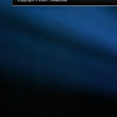
Copyright ©
2026
. DeadSoul