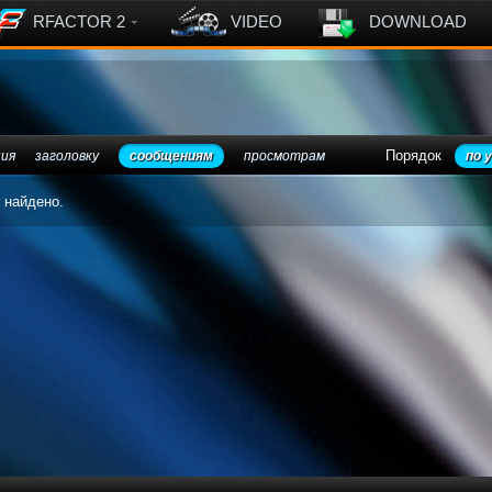
RFACTOR 2
VIDEO
DOWNLOAD
Порядок
ния
заголовку
сообщениям
просмотрам
по 
 найдено.