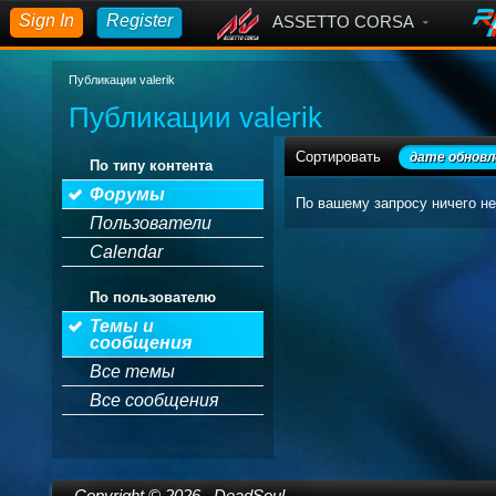
Sign In
Register
ASSETTO CORSA
Публикации valerik
Публикации valerik
Сортировать
дате обновл
По типу контента
Форумы
По вашему запросу ничего не
Пользователи
Calendar
По пользователю
Темы и
сообщения
Все темы
Все сообщения