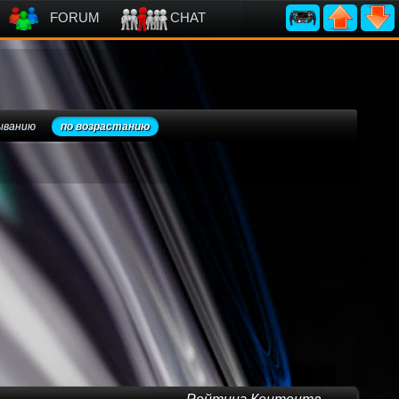
FORUM
CHAT
ыванию
по возрастанию