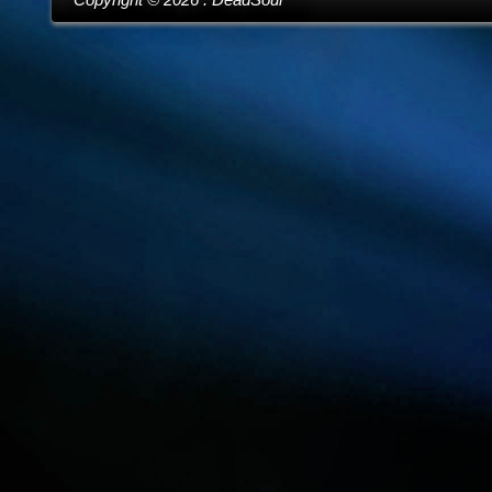
Copyright ©
2026
. DeadSoul