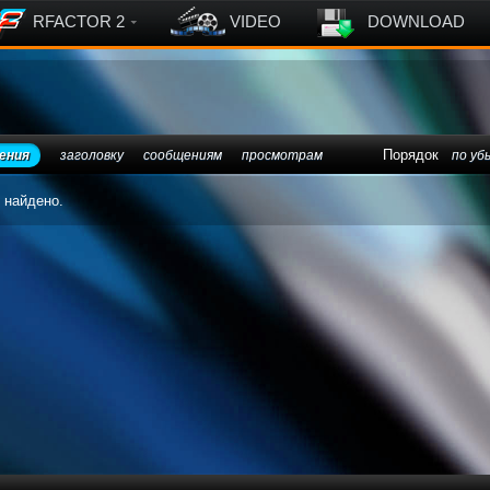
RFACTOR 2
VIDEO
DOWNLOAD
Порядок
ения
заголовку
сообщениям
просмотрам
по уб
 найдено.