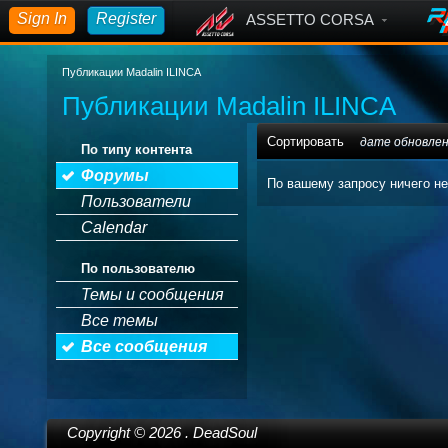
Sign In
Register
ASSETTO CORSA
Публикации Madalin ILINCA
Публикации Madalin ILINCA
Сортировать
дате обновле
По типу контента
Форумы
По вашему запросу ничего не
Пользователи
Calendar
По пользователю
Темы и сообщения
Все темы
Все сообщения
Copyright ©
2026
. DeadSoul