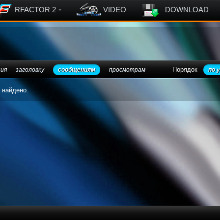
RFACTOR 2
VIDEO
DOWNLOAD
Порядок
ния
заголовку
сообщениям
просмотрам
по 
 найдено.