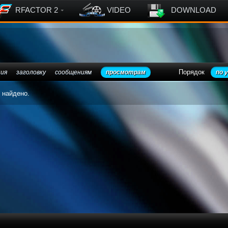
RFACTOR 2
VIDEO
DOWNLOAD
Порядок
ния
заголовку
сообщениям
просмотрам
по 
 найдено.