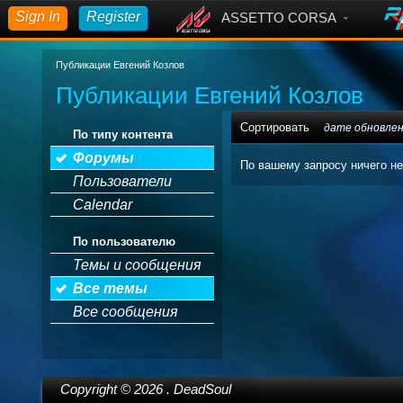
Sign In
Register
ASSETTO CORSA
Публикации Евгений Козлов
Публикации Евгений Козлов
Сортировать
дате обновле
По типу контента
Форумы
По вашему запросу ничего не
Пользователи
Calendar
По пользователю
Темы и сообщения
Все темы
Все сообщения
Copyright ©
2026
. DeadSoul