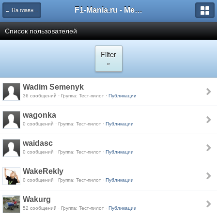
F1-Mania.ru - Международный чемпионат по симрейсингу
← На главную
Список пользователей
Filter
»
Wadim Semenyk
36 сообщений · Группа: Тест-пилот ·
Публикации
wagonka
0 сообщений · Группа: Тест-пилот ·
Публикации
waidasc
0 сообщений · Группа: Тест-пилот ·
Публикации
WakeRekly
0 сообщений · Группа: Тест-пилот ·
Публикации
Wakurg
52 сообщений · Группа: Тест-пилот ·
Публикации