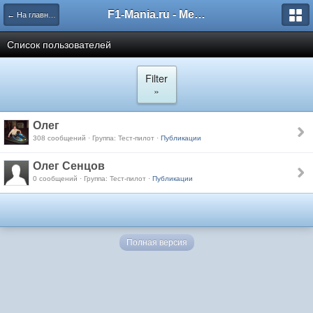
F1-Mania.ru - Международный чемпионат по симрейсингу
← На главную
Список пользователей
Filter
»
Олег
308 сообщений · Группа: Тест-пилот ·
Публикации
Олег Сенцов
0 сообщений · Группа: Тест-пилот ·
Публикации
Полная версия