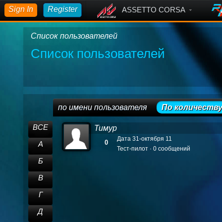
Sign In
Register
ASSETTO CORSA
Список пользователей
Список пользователей
по имени пользователя
По количеств
ВСЕ
Тимур
Дата 31-октября 11
0
А
Тест-пилот · 0 сообщений
Б
В
Г
Д