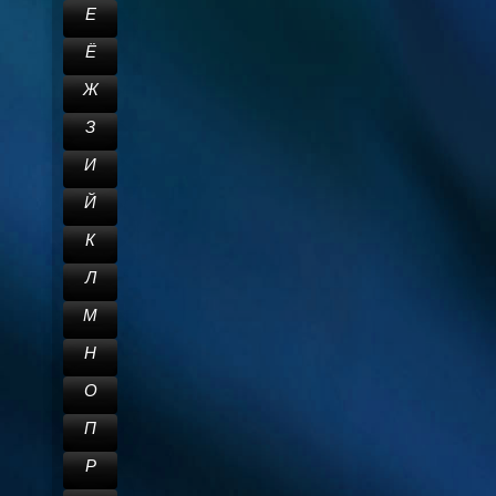
Е
Ё
Ж
З
И
Й
К
Л
М
Н
О
П
Р