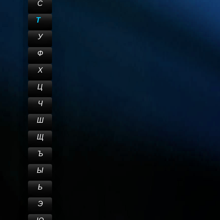
С
Т
У
Ф
Х
Ц
Ч
Ш
Щ
Ъ
Ы
Ь
Э