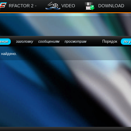
RFACTOR 2
VIDEO
DOWNLOAD
Порядок
ения
заголовку
сообщениям
просмотрам
по 
 найдено.