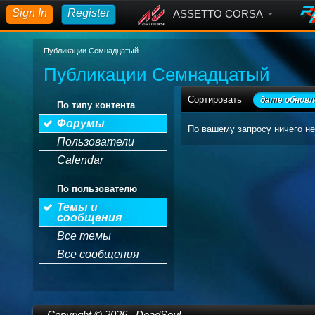
Sign In
Register
ASSETTO CORSA
Публикации Семнадцатый
Публикации Семнадцатый
Сортировать
дате обновл
По типу контента
Форумы
По вашему запросу ничего не
Пользователи
Calendar
По пользователю
Темы и
сообщения
Все темы
Все сообщения