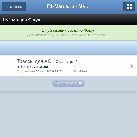
F1-Mania.ru - Международный чемпионат по симрейсингу
← На главную
Публикации Фокус
1 публикаций создано Фокус
(учитываются публикации только с 08-августа 25)
Трассы для АС
Страницы: 2
в Тестовый сезон
Отправлено
05 сен 2016 13:51
автор DeadSoul
Полная версия