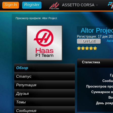
Sign In
Register
ASSETTO CORSA
Просмотр профиля: Altor Project
Altor Proje
Регистрация: 17 дек 20
Акти
OFFLINE
Статистика
Обзор
Г
Статус
Сообщ
Репутация
Просмотров пр
Суммарное в
Друзья
Во
Темы
День рожд
Сообщения