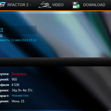
RFACTOR 2
VIDEO
DOWNLOAD
ct
11
вность: 11 мая 2024 15:12
руппа:
Ветераны
ений:
950
офиля
6 536
ремя:
34д 8ч 4м 37с
зраст:
Неизвестен
ения:
Июнь 15