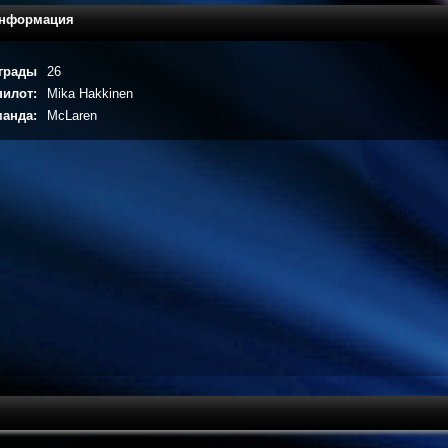
информация
грады
26
илот:
Mika Hakkinen
анда:
McLaren