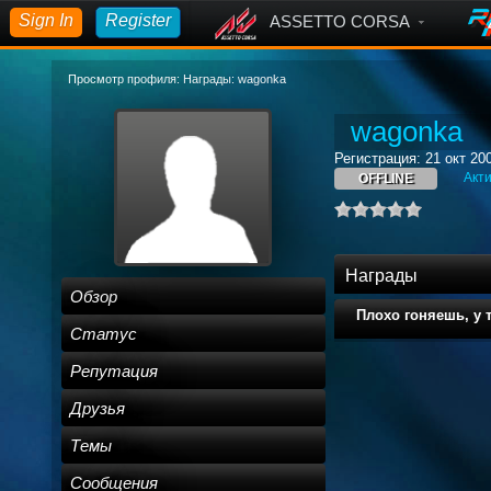
Sign In
Register
ASSETTO CORSA
Просмотр профиля: Награды: wagonka
wagonka
Регистрация: 21 окт 20
Акти
OFFLINE
Награды
Обзор
Плохо гоняешь, у т
Статус
Репутация
Друзья
Темы
Сообщения