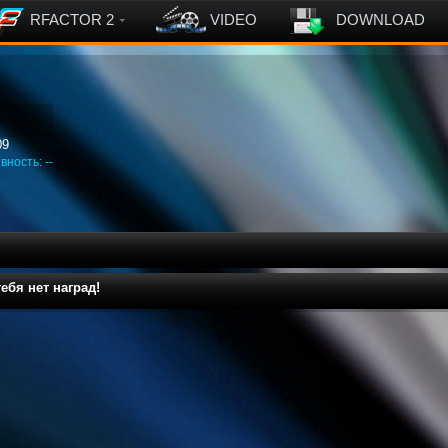
RFACTOR 2
VIDEO
DOWNLOAD
09
вность: --
ебя нет наград!