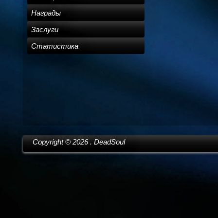
Награды
Заслуги
Статистика
Copyright ©
2026
. DeadSoul