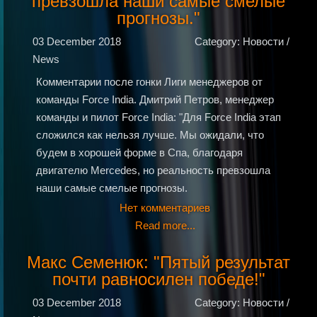
превзошла наши самые смелые
прогнозы."
03 December 2018
Category: Новости /
News
Комментарии после гонки Лиги менеджеров от
команды Force India. Дмитрий Петров, менеджер
команды и пилот Force India: "Для Force India этап
сложился как нельзя лучше. Мы ожидали, что
будем в хорошей форме в Спа, благодаря
двигателю Mercedes, но реальность превзошла
наши самые смелые прогнозы.
Нет комментариев
Read more...
Макс Семенюк: "Пятый результат
почти равносилен победе!"
03 December 2018
Category: Новости /