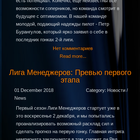
есть потенциал. Конечно, еще неизвестны все
возможности соперников, но команда смотрит в
будущее с оптимизмом. В нашей команде
молодой, подающий надежды пилот - Петр
Бурангулов, который ярко заявил о себе в
последних гонках 2-й лиги.
Нет комментариев
Read more...
Лига Менеджеров: Превью первого
этапа
01 December 2018
Category: Новости /
News
Первый сезон Лиги Менеджеров стартует уже в
это воскресенье 2 декабря, и мы попытались
проанализировать возможный расклад сил и
сделать прогноз на первую гонку. Главная интрига
чемпионата заключается в том, сможет ли Ред