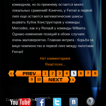
командном, но по прежнему остается много
локальных сражений! Конечно, у Ferrari в первой
лиге еще остаются математические шансы
вырвать Кубок Конструкторов у команды
Mercedes, как и у Renault у команды Williams.
Однако изменение позиций в обоих случаях
очень маловероятно. Главная интрига - борьба за
вице-чемпионство в первой лиге между пилотами
Ferrari!
Нет комментариев
Read more...
1
2
3
4
5
6
7
8
9
10
.
Copyright © 2021 DeadSoul