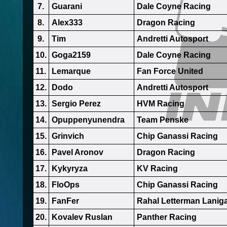
7.
Guarani
Dale Coyne Racing
8.
Alex333
Dragon Racing
9.
Tim
Andretti Autosport
10.
Goga2159
Dale Coyne Racing
11.
Lemarque
Fan Force United
12.
Dodo
Andretti Autosport
13.
Sergio Perez
HVM Racing
14.
Opuppenyunendra
Team Penske
15.
Grinvich
Chip Ganassi Racing
16.
Pavel Aronov
Dragon Racing
17.
Kykyryza
KV Racing
18.
FloOps
Chip Ganassi Racing
19.
FanFer
Rahal Letterman Lanig
20.
Kovalev Ruslan
Panther Racing