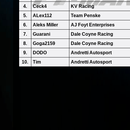
4.
Ceck4
KV Racing
5.
ALex112
Team Penske
6.
Aleks Miller
AJ Foyt Enterprises
7.
Guarani
Dale Coyne Racing
8.
Goga2159
Dale Coyne Racing
9.
DODO
Andretti Autosport
10.
Tim
Andretti Autosport