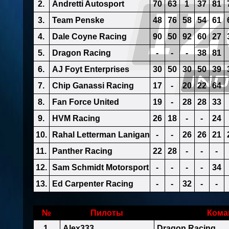
2.
Andretti Autosport
70
63
1
37
81
3.
Team Penske
48
76
58
54
61
4.
Dale Coyne Racing
90
50
92
60
27
5.
Dragon Racing
-
-
-
38
81
6.
AJ Foyt Enterprises
30
50
30
50
39
7.
Chip Ganassi Racing
17
-
20
22
64
8.
Fan Force United
19
-
28
28
33
9.
HVM Racing
26
18
-
-
24
10.
Rahal Letterman Lanigan
-
-
26
26
21
11.
Panther Racing
22
28
-
-
-
12.
Sam Schmidt Motorsport
-
-
-
-
34
13.
Ed Carpenter Racing
-
-
32
-
-
№
Пилоты
Кома
1.
Alex333
Dragon Racing