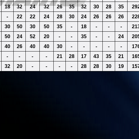
18
32
24
32
26
35
32
30
28
35
29
-
22
22
24
28
30
24
26
26
26
22
30
50
30
50
35
-
18
-
-
-
21
50
24
52
20
-
-
35
-
-
24
20
40
26
40
40
30
-
-
-
-
-
17
-
-
-
-
21
28
17
43
35
21
16
32
20
-
-
-
-
28
28
30
19
15