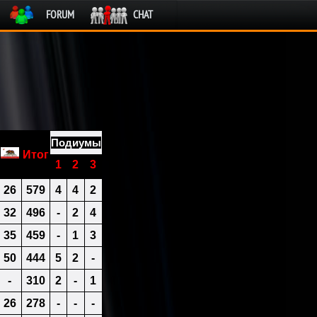
FORUM
CHAT
Подиу
мы
Итог
1
2
3
26
579
4
4
2
32
496
-
2
4
35
459
-
1
3
50
444
5
2
-
-
310
2
-
1
26
278
-
-
-