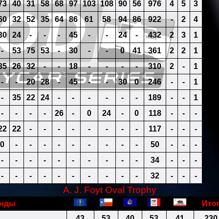
73
40
31
58
68
97
103
108
90
56
976
4
5
3
60
32
52
35
64
86
61
58
94
86
922
-
2
4
30
24
-
-
-
45
-
-
24
-
432
2
3
1
-
53
75
53
-
30
-
-
0
41
361
2
2
1
35
26
32
-
-
18
-
-
-
-
310
2
-
1
-
-
20
28
-
45
-
-
30
0
246
-
-
1
-
35
22
24
-
-
-
-
-
-
189
-
-
1
-
-
-
-
26
-
0
24
-
0
118
-
-
-
22
22
-
-
-
-
-
-
-
-
117
-
-
-
0
-
-
-
-
-
-
-
-
-
50
-
-
-
-
-
-
-
-
-
-
-
-
-
34
-
-
-
-
-
-
-
-
-
-
-
-
-
32
-
-
-
A. J. Foyt Oval Trophy
нды
Ито
43
53
40
53
41
230