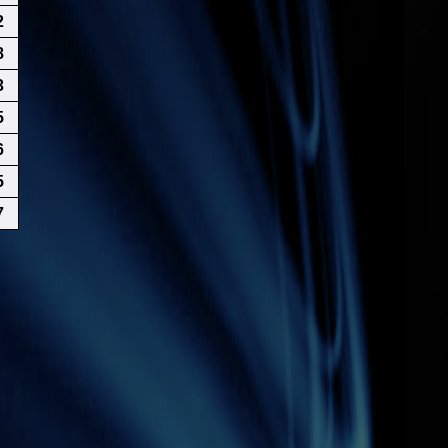
2
8
3
5
6
5
7