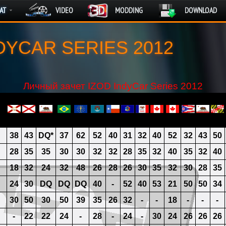
AT
VIDEO
MODDING
DOWNLOAD
DYCAR SERIES 2012
Личный зачет IZOD IndyCar Series 2012
38
43
DQ*
37
62
52
40
31
32
40
52
32
43
50
28
35
35
30
30
32
32
28
35
32
40
35
32
40
18
32
24
32
48
26
28
26
30
35
32
30
28
35
24
30
DQ
DQ
DQ
40
-
52
40
53
21
50
50
34
30
50
30
50
39
35
26
32
-
-
18
-
-
-
-
22
22
24
-
28
-
24
-
30
24
26
26
26