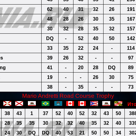
62
40
31
32
26
191
48
28
26
30
35
167
30
32
28
35
32
157
DQ
-
52
40
50
142
33
35
22
24
-
114
es
39
26
32
-
-
97
ing
41
-
20
28
DQ
89
19
-
-
26
30
75
38
-
35
-
-
73
Mario Andretti Road Course Trophy
Ито
38
43
1
37
52
40
52
32
43
50
38
28
35
35
30
32
32
40
35
32
40
33
24
30
DQ
DQ
40
53
21
50
50
34
30