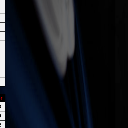
г
8
9
2