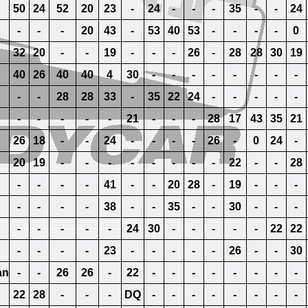
50
24
52
20
23
-
24
-
-
-
35
-
-
24
-
-
-
20
43
-
53
40
53
-
-
-
-
0
32
20
-
-
19
-
-
-
26
-
28
28
30
19
40
26
40
40
4
30
-
-
-
-
-
-
-
-
-
-
28
28
33
-
35
22
24
-
-
-
-
-
-
-
-
-
-
21
-
-
-
28
17
43
35
21
26
18
-
-
24
-
-
-
-
26
-
0
24
-
20
19
-
-
-
-
-
-
-
-
22
-
-
28
-
-
-
-
41
-
-
20
28
-
19
-
-
-
-
-
-
-
38
-
-
35
-
-
30
-
-
-
-
-
-
-
-
24
30
-
-
-
-
-
22
22
-
-
-
-
23
-
-
-
-
-
26
-
-
30
an
-
-
26
26
-
22
-
-
-
-
-
-
-
-
22
28
-
-
-
DQ
-
-
-
-
-
-
-
-