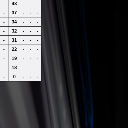
-
43
-
-
-
-
37
-
-
-
-
34
-
-
-
-
32
-
-
-
-
31
-
-
-
-
22
-
-
-
-
19
-
-
-
-
18
-
-
-
-
0
-
-
-