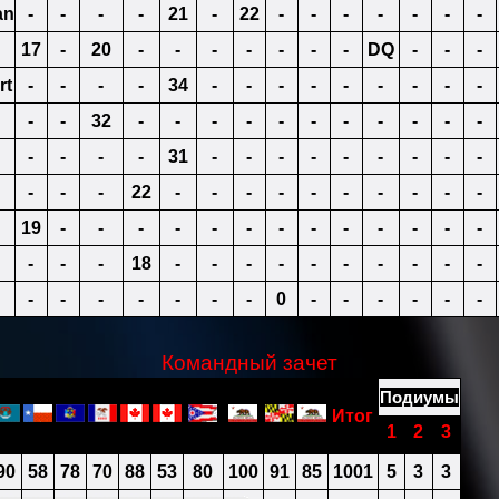
an
-
-
-
-
21
-
22
-
-
-
-
-
-
-
17
-
20
-
-
-
-
-
-
-
DQ
-
-
-
rt
-
-
-
-
34
-
-
-
-
-
-
-
-
-
-
-
32
-
-
-
-
-
-
-
-
-
-
-
-
-
-
-
31
-
-
-
-
-
-
-
-
-
-
-
-
22
-
-
-
-
-
-
-
-
-
-
19
-
-
-
-
-
-
-
-
-
-
-
-
-
-
-
-
18
-
-
-
-
-
-
-
-
-
-
-
-
-
-
-
-
-
0
-
-
-
-
-
-
Командный зачет
Подиу
мы
Итог
1
2
3
90
58
78
70
88
53
80
100
91
85
1001
5
3
3