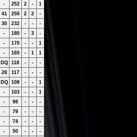
-
252
2
-
1
41
250
2
2
-
30
232
-
-
-
-
180
-
3
-
-
170
-
-
1
-
165
-
1
1
DQ
118
-
-
-
28
117
-
-
-
DQ
108
-
-
1
-
103
-
-
1
-
98
-
-
-
-
79
-
-
-
-
74
-
-
-
-
50
-
-
-