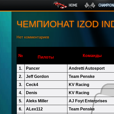
HOME
CHAMPION
ЧЕМПИОНАТ IZOD IN
Нет комментариев
№
Команды
Пилоты
1.
Pancer
Andretti Autosport
2.
Jeff Gordon
Team Penske
3.
Ceck4
KV Racing
4.
Denis
KV Racing
5.
Aleks Miller
AJ Foyt Enterprises
6.
ALex112
Team Penske