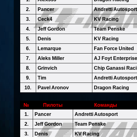
2.
Pancer
Andretti Autosport
3.
Ceck4
KV Racing
4.
Jeff Gordon
Team Penske
5.
Denis
KV Racing
6.
Lemarque
Fan Force United
7.
Aleks Miller
AJ Foyt Enterpris
8.
Grinvich
Chip Ganassi Rac
9.
Tim
Andretti Autosport
10.
Pavel Aronov
Dragon Racing
№
Пилоты
Команды
1.
Pancer
Andretti Autosport
2.
Jeff Gordon
Team Penske
3.
Denis
KV Racing