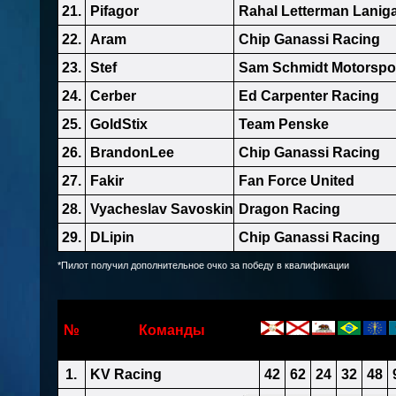
21.
Pifagor
Rahal Letterman Lanig
22.
Aram
Chip Ganassi Racing
23.
Stef
Sam Schmidt Motorspo
24.
Cerber
Ed Carpenter Racing
25.
GoldStix
Team Penske
26.
BrandonLee
Chip Ganassi Racing
27.
Fakir
Fan Force United
28.
Vyacheslav Savoskin
Dragon Racing
29.
DLipin
Chip Ganassi Racing
*Пилот получил дополнительное очко за победу в квалификации
№
Команды
1.
KV Racing
42
62
24
32
48