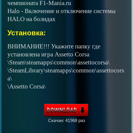
чемпионата F1-Mania.ru
Halo - Включение и отключение системы
HALO на болидах
Установка:
ВНИМАНИЕ!!! Укажите папку где
установлена игра Assetto Corsa
\Steam\steamapps\common\assettocorsa\
\SteamLibrary\steamapps\common\assettocors
a\
\Assetto Corsa\
Скачан: 41968 раз