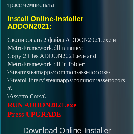
трасс чемпионата
Install Online-Installer
ADDON2021:
Скопировать 2 файла ADDON2021.exe и
MetroFramework.dll в папку:
Copy 2 files ADDON2021.exe and
MetroFramework.dll in folder:
\Steam\steamapps\common\assettocorsa\
\SteamLibrary\steamapps\common\assettocors
a\
\Assetto Corsa\
RUN ADDON2021.exe
Press UPGRADE
Download Online-Installer