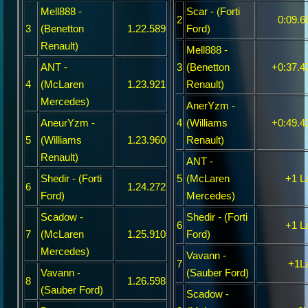
Mell888 -
Scar - (Forti
2
0:09.6
3
(Benetton
1.22.589
Ford)
Renault)
Mell888 -
ANT -
3
(Benetton
+0:37.4
4
(McLaren
1.23.921
Renault)
Mercedes)
AnerYzm -
AneurYzm -
4
(Williams
+0:49.4
5
(Williams
1.23.960
Renault)
Renault)
ANT -
Shedir - (Forti
5
(McLaren
+1 L
6
1.24.272
Ford)
Mercedes)
Scadow -
Shedir - (Forti
6
+1 L
7
(McLaren
1.25.910
Ford)
Mercedes)
Vavann -
7
+1L
Vavann -
(Sauber Ford)
8
1.26.598
(Sauber Ford)
Scadow -