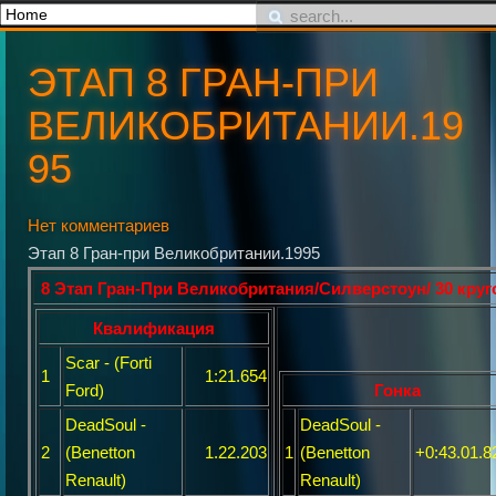
ЭТАП 8 ГРАН-ПРИ
ВЕЛИКОБРИТАНИИ.19
95
Нет комментариев
Этап 8 Гран-при Великобритании.1995
8 Этап Гран-При Великобритания/Силверстоун/ 30 круг
Квалификация
Scar - (Forti
1
1:21.654
Ford)
Гонка
DeadSoul -
DeadSoul -
2
(Benetton
1.22.203
1
(Benetton
+0:43.01.8
Renault)
Renault)