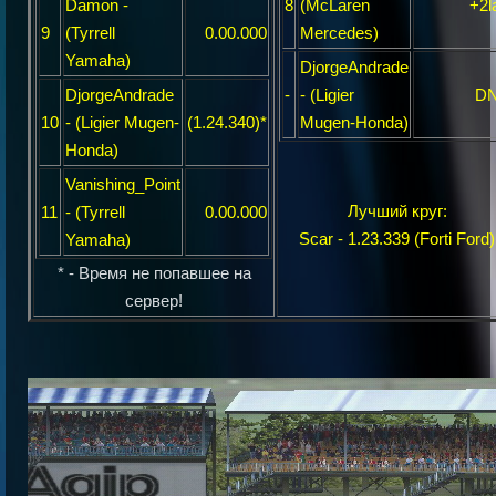
Damon -
8
(McLaren
+2l
9
(Tyrrell
0.00.000
Mercedes)
Yamaha)
DjorgeAndrade
DjorgeAndrade
-
- (Ligier
D
10
- (Ligier Mugen-
(1.24.340)*
Mugen-Honda)
Honda)
Vanishing_Point
Лучший круг:
11
- (Tyrrell
0.00.000
Scar - 1.23.339 (Forti Ford)
Yamaha)
* - Время не попавшее на
сервер!