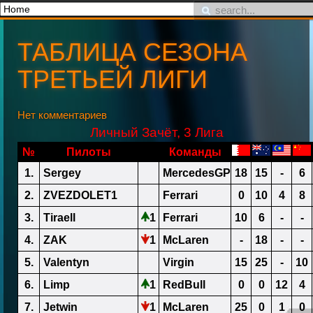
ТАБЛИЦА СЕЗОНА
ТРЕТЬЕЙ ЛИГИ
Нет комментариев
Личный Зачёт, 3 Лига
№
Пилоты
Команды
1.
Sergey
MercedesGP
18
15
-
6
2.
ZVEZDOLET1
Ferrari
0
10
4
8
3.
Tiraell
1
Ferrari
10
6
-
-
4.
ZAK
1
McLaren
-
18
-
-
5.
Valentyn
Virgin
15
25
-
10
6.
Limp
1
RedBull
0
0
12
4
7.
Jetwin
1
McLaren
25
0
1
0