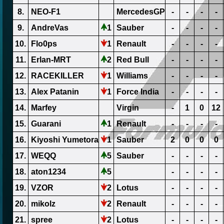
8.
NEO-F1
MercedesGP
-
-
-
-
9.
AndreVas
1
Sauber
-
-
-
-
10.
Flo0ps
1
Renault
-
-
-
-
11.
Erlan-MRT
2
Red Bull
-
-
-
-
12.
RACEKILLER
1
Williams
-
-
-
-
13.
Alex Patanin
1
Force India
-
-
-
-
14.
Marfey
Virgin
-
1
0
12
15.
Guarani
1
Renault
-
-
-
-
16.
Kiyoshi Yumetora
1
Sauber
2
0
0
0
17.
WEQQ
5
Sauber
-
-
-
-
18.
aton1234
5
-
-
-
-
19.
VZOR
2
Lotus
-
-
-
-
20.
mikolz
2
Renault
-
-
-
-
21.
spree
2
Lotus
-
-
-
-