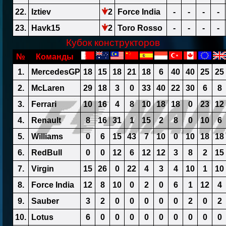
22.
Iztiev
2
Force India
-
-
-
-
23.
Havk15
2
Toro Rosso
-
-
-
-
Кубок конструкторов
№
Команды
1.
MercedesGP
18
15
18
21
18
6
40
40
25
25
2.
McLaren
29
18
3
0
33
40
22
30
6
8
3.
Ferrari
10
16
4
8
10
18
18
0
23
12
4.
Renault
8
16
31
1
15
2
8
0
10
6
5.
Williams
0
6
15
43
7
10
0
10
18
18
6.
RedBull
0
0
12
6
12
12
3
8
2
15
7.
Virgin
15
26
0
22
4
3
4
10
1
10
8.
Force India
12
8
10
0
2
0
6
1
12
4
9.
Sauber
3
2
0
0
0
0
0
2
0
2
10.
Lotus
6
0
0
0
0
0
0
0
0
0