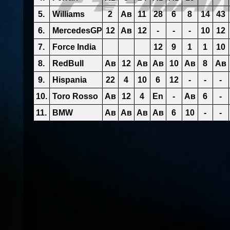
5.
Williams
2
Ав
11
28
6
8
14
43
6.
MercedesGP
12
Ав
12
-
-
-
10
12
7.
Force India
12
9
1
1
10
8.
RedBull
Ав
12
Ав
Ав
10
Ав
8
Ав
9.
Hispania
22
4
10
6
12
-
-
-
10.
Toro Rosso
Ав
12
4
En
-
Ав
6
-
11.
BMW
Ав
Ав
Ав
Ав
6
10
-
-