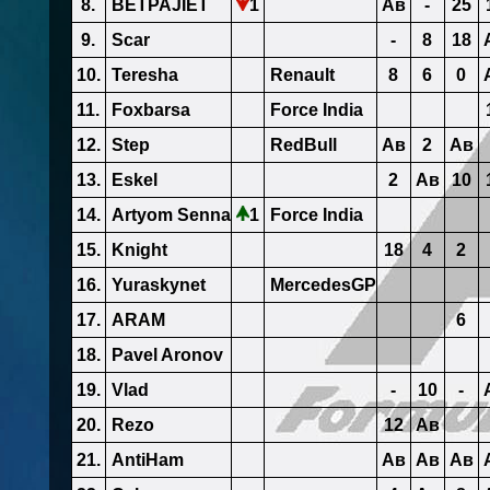
8.
BETPAJIET
1
Ав
-
25
9.
Scar
-
8
18
10.
Teresha
Renault
8
6
0
11.
Foxbarsa
Force India
12.
Step
RedBull
Ав
2
Ав
13.
Eskel
2
Ав
10
14.
Artyom Senna
1
Force India
15.
Knight
18
4
2
16.
Yuraskynet
MercedesGP
17.
ARAM
6
18.
Pavel Aronov
19.
Vlad
-
10
-
20.
Rezo
12
Ав
21.
AntiHam
Ав
Ав
Ав