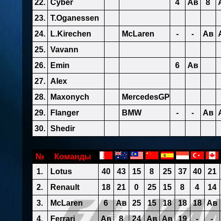
22.
Cyber
4
Ав
8
23.
T.Oganessen
24.
L.Kirechen
McLaren
-
-
Ав
25.
Vavann
26.
Emin
6
Ав
27.
Alex
28.
Maxonych
MercedesGP
29.
Flanger
BMW
-
-
Ав
30.
Shedir
№
Команды
1.
Lotus
40
43
15
8
25
37
40
21
2.
Renault
18
21
0
25
15
8
4
14
3.
McLaren
6
Ав
25
15
18
18
18
Ав
4.
Ferrari
Ав
8
24
Ав
Ав
19
-
-