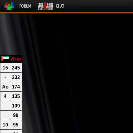
FORUM
CHAT
Итог
15
245
-
232
Ав
174
4
135
109
99
10
95