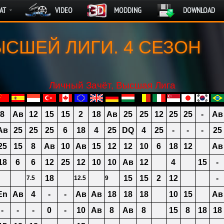
AT
VIDEO
MODDING
DOWNLOAD
СШЕЙ ЛИГИ. 4 СЕЗОН
Личный Зачёт, Высшая Лига
8
Ав
12
15
15
2
18
Ав
25
25
12
25
25
-
Ав
Ав
25
25
25
6
18
4
25
DQ
4
25
-
-
-
25
25
15
8
Ав
10
Ав
15
12
12
10
6
18
12
Ав
18
6
6
12
25
12
10
10
Ав
12
4
15
-
18
15
15
2
12
-
7.5
12.5
9
En
Ав
4
-
-
Ав
Ав
18
18
18
10
15
Ав
-
-
-
0
-
10
Ав
8
Ав
8
15
8
18
18