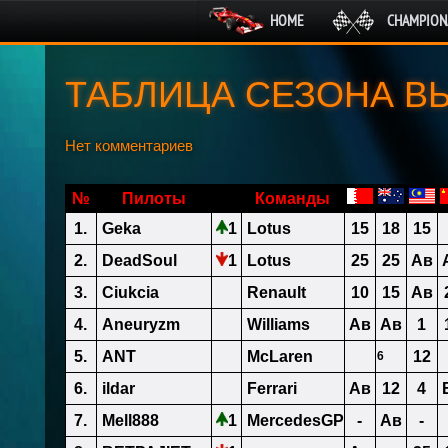
HOME
CHAMPION
ТАБЛИЦА СЕЗОНА ВЫ
Нет комментариев
№
Пилоты
Команды
1.
Geka
1
Lotus
15
18
15
2.
DeadSoul
1
Lotus
25
25
Ав
3.
Ciukcia
Renault
10
15
Ав
4.
Aneuryzm
Williams
Ав
Ав
1
5.
ANT
McLaren
12
6
6.
ildar
Ferrari
Ав
12
4
7.
Mell888
1
MercedesGP
-
Ав
-