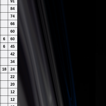
91
84
74
66
60
6
60
6
45
42
34
18
24
22
20
12
12