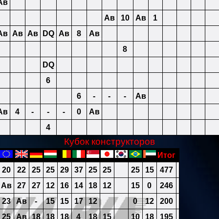
Ав
Ав
10
Ав
1
Ав
Ав
Ав
DQ
Ав
8
Ав
8
DQ
6
6
-
-
-
Ав
Ав
4
-
-
-
0
Ав
4
Кубок конструкторов
Итог
20
22
25
25
29
37
25
25
25
15
477
Ав
27
27
12
16
14
18
12
15
0
246
23
Ав
-
15
15
17
12
0
12
200
25
Ав
18
18
18
4
18
15
10
18
195