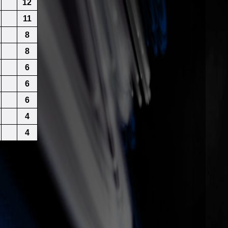
12
11
8
8
6
6
6
4
4