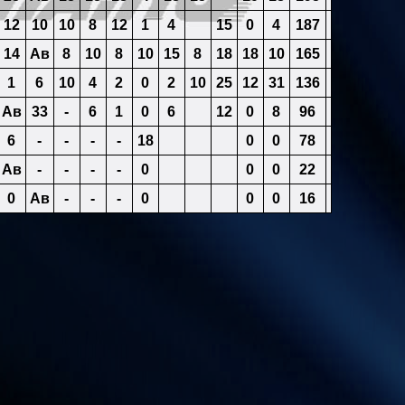
12
10
10
8
12
1
4
15
0
4
187
14
Ав
8
10
8
10
15
8
18
18
10
165
1
6
10
4
2
0
2
10
25
12
31
136
Ав
33
-
6
1
0
6
12
0
8
96
6
-
-
-
-
18
0
0
78
Ав
-
-
-
-
0
0
0
22
0
Ав
-
-
-
0
0
0
16