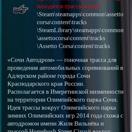
находятся трассы в игре:
\Steam\steamapps\common\assetto
corsa\content\tracks
\SteamLibrary\steamapps\common
\assettocorsa\content\tracks
\Assetto Corsa\content\tracks
«Сочи Автодром» — гоночная трасса для
проведения автомобильных соревнований в
Адлерском районе города Сочи
Краснодарского края России.
Располагается в Имеретинской низменности
на территории Олимпийского парка Сочи.
Идея трассы вокруг Олимпийского парка
зимних Олимпийских игр 2014 года схожа с
автодромом имени Жиля Вильнёва и
трассой Homebush Street Circuit вокруг