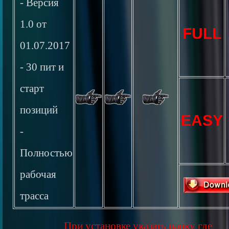
- Версия
1.0 от
FULL
01.07.2017
- 30 пит и
старт
позиций
EASY
-
Полностью
рабочая
трасса
При установке указать папку где