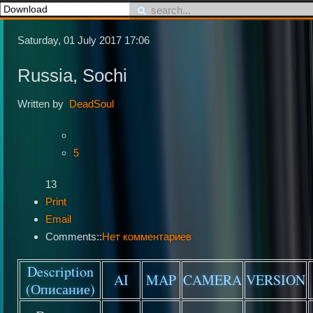
Saturday, 01 July 2017 17:06
Russia, Sochi
Written by
DeadSoul
5
13
Print
Email
Comments::
Нет комментариев
Description
AI
MAP
CAMERA
VERSION
(Описание)