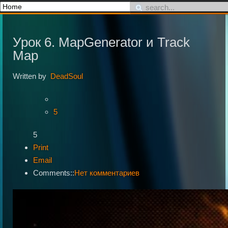
Урок 6. MapGenerator и Track
Map
Written by
DeadSoul
5
5
Print
Email
Comments::
Нет комментариев