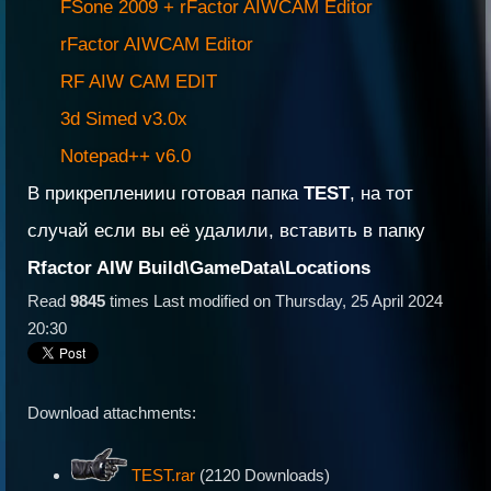
FSone 2009 + rFactor AIWCAM Editor
rFactor AIWCAM Editor
RF AIW CAM EDIT
3d Simed v3.0x
Notepad++ v6.0
В прикрепленииu готовая папка
TEST
, на тот
случай если вы её удалили, вставить в папку
Rfactor AIW Build\GameData\Locations
Read
9845
times
Last modified on Thursday, 25 April 2024
20:30
Download attachments:
TEST.rar
(2120 Downloads)